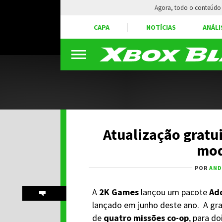
Agora, todo o conteúdo 
CAPA
NOTÍCIAS
ANÁLI
Atualização gratui
mod
POR
AND
A
2K Games
lançou um pacote
Add
lançado em junho deste ano. A gra
de
quatro missões co-op
, para d