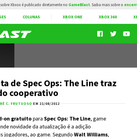
sobre Xbxox é publicado diretamente no
GameBlast
. Saiba mais sobre o
encerr
SES
COLUNAS
XBOX ONE
XBOX 360
X
ta de Spec Ops: The Line traz
o cooperativo
RÉ C. FRUTUOSO
EM 21/08/2012
-on gratuito
para
Spec Ops: The Line
, game
nde novidade da atualização é a adição
ois jogadores, ao game. Segundo
Walt Williams
,