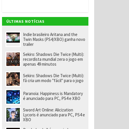
v
e
m
"
e
ÚLTIMAS NOTÍCIAS
n
o
m
Indie brasileiro Aritana and the
ei
Twin Masks (PS4/XBO) ganha novo
a
trailer
e
x-
Sekiro: Shadows Die Twice (Multi):
f
recordista mundial zera o jogo em
u
apenas 49 minutos
n
ci
o
Sekiro: Shadows Die Twice (Multi):
n
fã cria um modo "fácil" para o jogo
á
ri
o
Paranoia: Happiness is Mandatory
d
é anunciado para PC, PS4 e XBO
a
R
Sword Art Online: Alicization
a
Lycoris é anunciado para PC, PS4 e
r
XBO
e
p