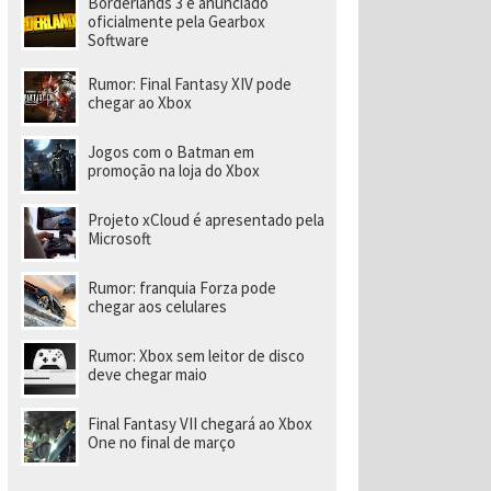
Borderlands 3 é anunciado
a
r
oficialmente pela Gearbox
a
Software
di
ri
Rumor: Final Fantasy XIV pode
gi
chegar ao Xbox
r
n
o
Jogos com o Batman em
v
promoção na loja do Xbox
o
e
s
Projeto xCloud é apresentado pela
t
Microsoft
ú
di
o
Rumor: franquia Forza pode
chegar aos celulares
Rumor: Xbox sem leitor de disco
deve chegar maio
Final Fantasy VII chegará ao Xbox
One no final de março