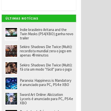
ff
ic
e
3
6
ÚLTIMAS NOTÍCIAS
5
e
g
Indie brasileiro Aritana and the
a
Twin Masks (PS4/XBO) ganha novo
n
trailer
h
e
Sekiro: Shadows Die Twice (Multi):
u
recordista mundial zera o jogo em
m
apenas 49 minutos
a
n
o
Sekiro: Shadows Die Twice (Multi):
d
fã cria um modo "fácil" para o jogo
e
X
b
Paranoia: Happiness is Mandatory
o
é anunciado para PC, PS4 e XBO
x
Li
Sword Art Online: Alicization
v
Lycoris é anunciado para PC, PS4 e
e
XBO
G
o