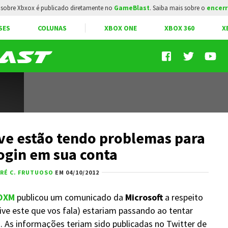
sobre Xbxox é publicado diretamente no
GameBlast
. Saiba mais sobre o
encerr
SES
COLUNAS
XBOX ONE
XBOX 360
X
ive estão tendo problemas para
login em sua conta
RÉ C. FRUTUOSO
EM 04/10/2012
OXM
publicou um comunicado da
Microsoft
a respeito
ive este que vos fala) estariam passando ao tentar
E
. As informações teriam sido publicadas no Twitter de