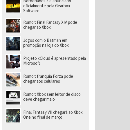
Borderlands 3 é anunciado
a
r
oficialmente pela Gearbox
a
Software
di
ri
Rumor: Final Fantasy XIV pode
gi
chegar ao Xbox
r
n
o
Jogos com o Batman em
v
promoção na loja do Xbox
o
e
s
Projeto xCloud é apresentado pela
t
Microsoft
ú
di
o
Rumor: franquia Forza pode
chegar aos celulares
Rumor: Xbox sem leitor de disco
deve chegar maio
Final Fantasy VII chegará ao Xbox
One no final de março