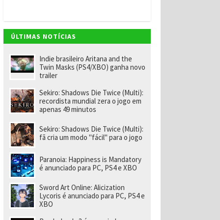
v
e
m
"
e
ÚLTIMAS NOTÍCIAS
n
o
m
Indie brasileiro Aritana and the
ei
Twin Masks (PS4/XBO) ganha novo
a
trailer
e
x-
Sekiro: Shadows Die Twice (Multi):
f
recordista mundial zera o jogo em
u
apenas 49 minutos
n
ci
o
Sekiro: Shadows Die Twice (Multi):
n
fã cria um modo "fácil" para o jogo
á
ri
o
Paranoia: Happiness is Mandatory
d
é anunciado para PC, PS4 e XBO
a
R
Sword Art Online: Alicization
a
Lycoris é anunciado para PC, PS4 e
r
XBO
e
p