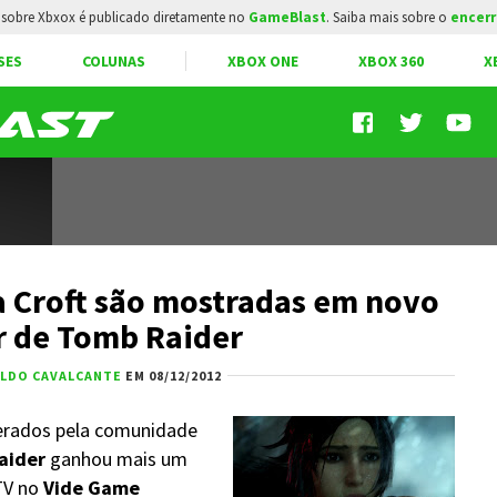
sobre Xbxox é publicado diretamente no
GameBlast
. Saiba mais sobre o
encerr
SES
COLUNAS
XBOX ONE
XBOX 360
X
a Croft são mostradas em novo
er de Tomb Raider
ALDO CAVALCANTE
EM 08/12/2012
erados pela comunidade
aider
ganhou mais um
 TV no
Vide Game