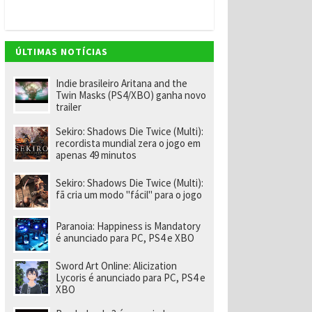
v
e
m
"
e
ÚLTIMAS NOTÍCIAS
n
o
m
Indie brasileiro Aritana and the
ei
Twin Masks (PS4/XBO) ganha novo
a
trailer
e
x-
Sekiro: Shadows Die Twice (Multi):
f
recordista mundial zera o jogo em
u
apenas 49 minutos
n
ci
o
Sekiro: Shadows Die Twice (Multi):
n
fã cria um modo "fácil" para o jogo
á
ri
o
Paranoia: Happiness is Mandatory
d
é anunciado para PC, PS4 e XBO
a
R
Sword Art Online: Alicization
a
Lycoris é anunciado para PC, PS4 e
r
XBO
e
p