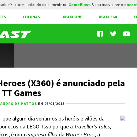
sobre Xbxox é publicado diretamente no
GameBlast
. Saiba mais sobre o
encerr
SES
COLUNAS
XBOX ONE
XBOX 360
X
eroes (X360) é anunciado pela
TT Games
SANDRO DE MATTOS
EM 08/01/2013
r que algum dia veríamos os heróis e vilões da
 bonecos da LEGO. Isso porque a
Traveller's Tales
,
ecos, é uma
empresa-filha
da
Warner Bros.
, a