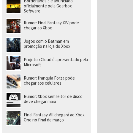
Borderlands 3 é anunciado
a
r
oficialmente pela Gearbox
a
Software
di
ri
Rumor: Final Fantasy XIV pode
gi
chegar ao Xbox
r
n
o
Jogos com o Batman em
v
promoção na loja do Xbox
o
e
s
Projeto xCloud é apresentado pela
t
Microsoft
ú
di
o
Rumor: franquia Forza pode
chegar aos celulares
Rumor: Xbox sem leitor de disco
deve chegar maio
Final Fantasy VII chegará ao Xbox
One no final de março