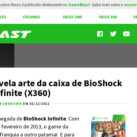
sobre Xbxox é publicado diretamente no
GameBlast
. Saiba mais sobre o
encerr
SES
COLUNAS
XBOX ONE
XBOX 360
X
vela arte da caixa de BioShock
finite (X360)
R
UNKNOWN
EM 01/12/2012
chegada de
BioShock Infinite
. Com
 fevereiro de 2013, o game da
franquia a outro patamar. E para