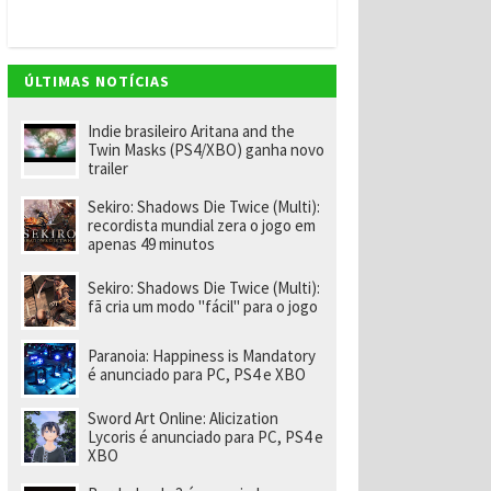
ff
ic
e
3
6
ÚLTIMAS NOTÍCIAS
5
e
g
Indie brasileiro Aritana and the
a
Twin Masks (PS4/XBO) ganha novo
n
trailer
h
e
Sekiro: Shadows Die Twice (Multi):
u
recordista mundial zera o jogo em
m
apenas 49 minutos
a
n
o
Sekiro: Shadows Die Twice (Multi):
d
fã cria um modo "fácil" para o jogo
e
X
b
Paranoia: Happiness is Mandatory
o
é anunciado para PC, PS4 e XBO
x
Li
Sword Art Online: Alicization
v
Lycoris é anunciado para PC, PS4 e
e
XBO
G
o