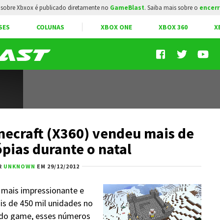
sobre Xbxox é publicado diretamente no
GameBlast
. Saiba mais sobre o
encerr
SES
COLUNAS
XBOX ONE
XBOX 360
X
ecraft (X360) vendeu mais de
ópias durante o natal
R
UNKNOWN
EM 29/12/2012
 mais impressionante e
s de 450 mil unidades no
r do game, esses números