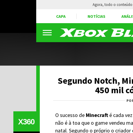
Agora, todo o conteúdo 
CAPA
NOTÍCIAS
ANÁLI
Segundo Notch, Min
450 mil c
PO
O sucesso de
Minecraft
é cada vez
X360
não é à toa que o game vendeu mai
natal. Segundo o próprio o criado