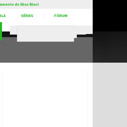
amento do Xbox Blast
BLA
SÉRIES
FÓRUM