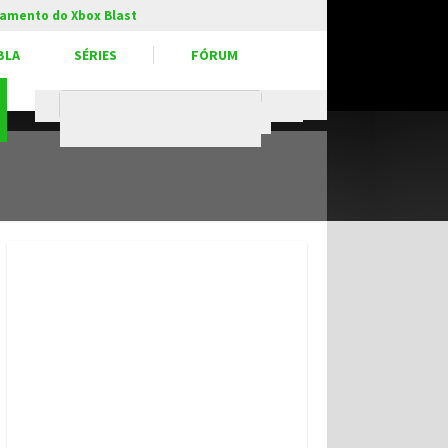
amento do Xbox Blast
BLA
SÉRIES
FÓRUM