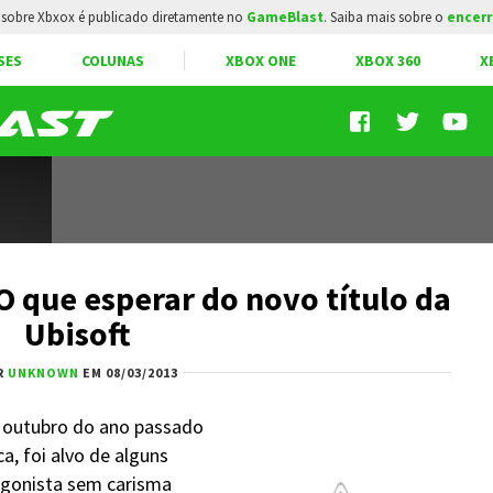
sobre Xbxox é publicado diretamente no
GameBlast
. Saiba mais sobre o
encerr
SES
COLUNAS
XBOX ONE
XBOX 360
X
 O que esperar do novo título da
Ubisoft
R
UNKNOWN
EM 08/03/2013
m outubro do ano passado
, foi alvo de alguns
gonista sem carisma