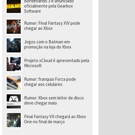
Borderlands 3 é anunciado
a
r
oficialmente pela Gearbox
a
Software
di
ri
Rumor: Final Fantasy XIV pode
gi
chegar ao Xbox
r
n
o
Jogos com o Batman em
v
promoção na loja do Xbox
o
e
s
Projeto xCloud é apresentado pela
t
Microsoft
ú
di
o
Rumor: franquia Forza pode
chegar aos celulares
Rumor: Xbox sem leitor de disco
deve chegar maio
Final Fantasy VII chegará ao Xbox
One no final de março