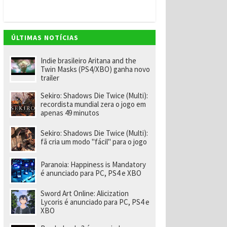
v
e
m
"
e
ÚLTIMAS NOTÍCIAS
n
o
m
Indie brasileiro Aritana and the
ei
Twin Masks (PS4/XBO) ganha novo
a
trailer
e
x-
Sekiro: Shadows Die Twice (Multi):
f
recordista mundial zera o jogo em
u
apenas 49 minutos
n
ci
o
Sekiro: Shadows Die Twice (Multi):
n
fã cria um modo "fácil" para o jogo
á
ri
o
Paranoia: Happiness is Mandatory
d
é anunciado para PC, PS4 e XBO
a
R
Sword Art Online: Alicization
a
Lycoris é anunciado para PC, PS4 e
r
XBO
e
p