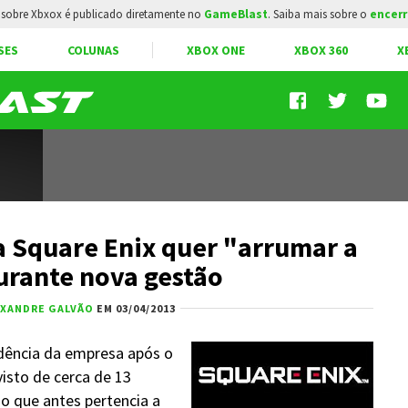
sobre Xbxox é publicado diretamente no
GameBlast
. Saiba mais sobre o
encerr
SES
COLUNAS
XBOX ONE
XBOX 360
X
 Square Enix quer "arrumar a
urante nova gestão
EXANDRE GALVÃO
EM 03/04/2013
dência da empresa após o
isto de cerca de 13
go que antes pertencia a