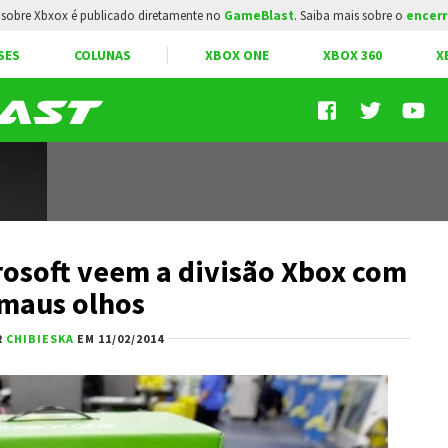
sobre Xbxox é publicado diretamente no
GameBlast
. Saiba mais sobre o
encerr
SES
COLUNAS
XBOX ONE
XBOX 360
X
rosoft veem a divisão Xbox com
maus olhos
R
CHIBIESKA
EM 11/02/2014