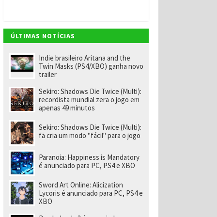
v
e
m
"
e
ÚLTIMAS NOTÍCIAS
n
o
m
Indie brasileiro Aritana and the
ei
Twin Masks (PS4/XBO) ganha novo
a
trailer
e
x-
Sekiro: Shadows Die Twice (Multi):
f
recordista mundial zera o jogo em
u
apenas 49 minutos
n
ci
o
Sekiro: Shadows Die Twice (Multi):
n
fã cria um modo "fácil" para o jogo
á
ri
o
Paranoia: Happiness is Mandatory
d
é anunciado para PC, PS4 e XBO
a
R
Sword Art Online: Alicization
a
Lycoris é anunciado para PC, PS4 e
r
XBO
e
p