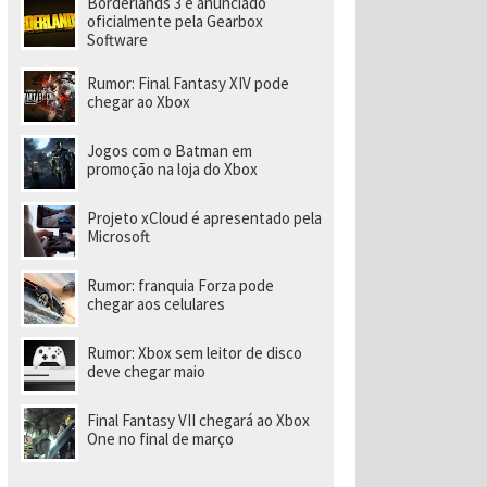
Borderlands 3 é anunciado
a
r
oficialmente pela Gearbox
a
Software
di
ri
Rumor: Final Fantasy XIV pode
gi
chegar ao Xbox
r
n
o
Jogos com o Batman em
v
promoção na loja do Xbox
o
e
s
Projeto xCloud é apresentado pela
t
Microsoft
ú
di
o
Rumor: franquia Forza pode
chegar aos celulares
Rumor: Xbox sem leitor de disco
deve chegar maio
Final Fantasy VII chegará ao Xbox
One no final de março