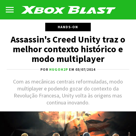
HANDS-ON
Assassin's Creed Unity traz o
melhor contexto histórico e
modo multiplayer
POR
HUGOH2P
EM 03/07/2014
Com as mecânicas centrais reformuladas, modo
multiplayer e podendo gozar do contexto da
Revolução Francesa, Unity volta às origens mas
continua inovando.