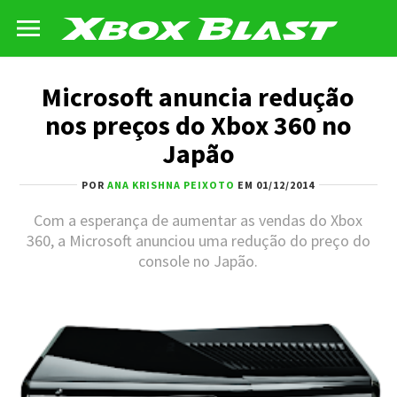
Microsoft anuncia redução
nos preços do Xbox 360 no
Japão
POR
ANA KRISHNA PEIXOTO
EM 01/12/2014
Com a esperança de aumentar as vendas do Xbox
360, a Microsoft anunciou uma redução do preço do
console no Japão.