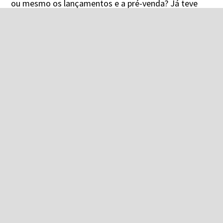
ou mesmo os lançamentos e a pré-venda? Já teve
alguma experiência com esses jogos? Conte nos
comentários!
Capa: Daniel Silva
José Carlos Alves
Escreve para o Xbox Blast sob a
licença
Creative Commons BY-SA
3.0
. Você pode usar e
compartilhar este conteúdo
desde que credite o autor e veículo original do