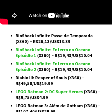
BioShock Infinite Passe de Temporada
(X360) – R$26,13/US$13.39
BioShock Infinite: Enterro no Oceano
Episódio 1
(X360) – R$19,43/US$10.04
BioShock Infinite: Enterro no Oceano
Episódio 2
(X360) – R$19,43/US$10.04
Diablo III: Reaper of Souls (X360) –
R$49,50/US$19.99
LEGO Batman 2: DC Super Heroes
(X360) –
R$9,75/US$4.99
LEGO Batman 3: Além de Gotham (X360) –
R$107,40/US$29.99