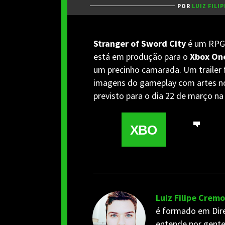
POR
LUIZ FILI
Stranger of Sword City
é um RPG 
está em produção para o
Xbox On
um precinho camarada. Um trailer 
imagens do gameplay com artes n
previsto para o dia 22 de março n
XBO
Luiz Filipe Cremo
é formado em Dire
entende por gente