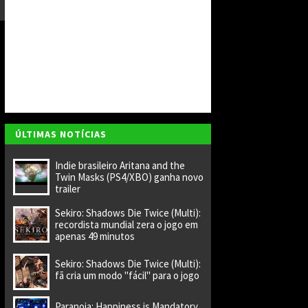
a
r
a
di
ri
gi
r
n
o
v
o
e
s
ÚLTIMAS NOTÍCIAS
t
ú
Indie brasileiro Aritana and the
di
Twin Masks (PS4/XBO) ganha novo
o
trailer
Sekiro: Shadows Die Twice (Multi):
recordista mundial zera o jogo em
apenas 49 minutos
Sekiro: Shadows Die Twice (Multi):
fã cria um modo "fácil" para o jogo
Paranoia: Happiness is Mandatory