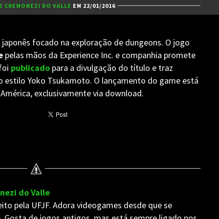
PE CREMONEZI DO VALLE
EM 22/01/2016
japonês focado na exploração de dungeons. O jogo
e
pelas mãos da Experience Inc. e companhia promete
foi
publicado
para a divulgação do título e traz
o estilo Yoko Tsukamoto. O lançamento do game está
a América, exclusivamente via download.
nezi do Valle
ito pela UFJF. Adora videogames desde que se
. Gosta de jogos antigos, mas está sempre ligado nos