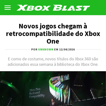
Novos jogos chegam à
retrocompatibilidade do Xbox
One
POR
UNKNOWN
EM 12/04/2016
E como de costume, novos títulos do Xbox 360 são
adicionados essa semana à biblioteca do Xbox One.