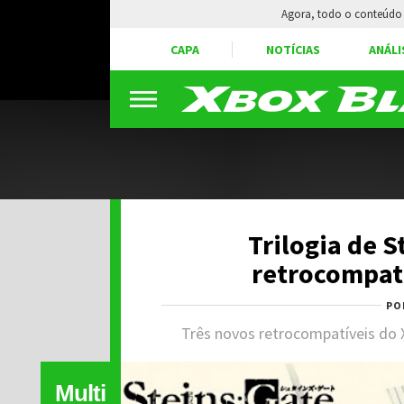
Agora, todo o conteúdo 
CAPA
NOTÍCIAS
ANÁLI
Trilogia de S
retrocompat
PO
Três novos retrocompatíveis do 
Multi