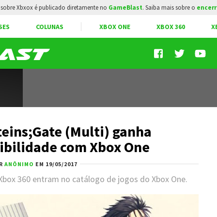
sobre Xbxox é publicado diretamente no
GameBlast
. Saiba mais sobre o
encerr
SES
COLUNAS
XBOX ONE
XBOX 360
X
teins;Gate (Multi) ganha
ibilidade com Xbox One
R
ANÔNIMO
EM 19/05/2017
Xbox 360 entram no catálogo de jogos do Xbox One.