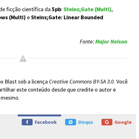
 de ficção científica da
5pb
:
Steins;Gate (Multi)
,
ows (Multi)
e
Steins;Gate: Linear Bounded
Fonte:
Major Nelson
x Blast sob a licença
Creative Commons BY-SA 3.0
. Você
rtilhar este conteúdo desde que credite o autor e
do mesmo.
Facebook
Disqus
Google