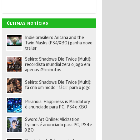
v
e
m
"
e
ÚLTIMAS NOTÍCIAS
n
o
m
Indie brasileiro Aritana and the
ei
Twin Masks (PS4/XBO) ganha novo
a
trailer
e
x-
Sekiro: Shadows Die Twice (Multi):
f
recordista mundial zera o jogo em
u
apenas 49 minutos
n
ci
o
Sekiro: Shadows Die Twice (Multi):
n
fã cria um modo "fácil" para o jogo
á
ri
o
Paranoia: Happiness is Mandatory
d
é anunciado para PC, PS4 e XBO
a
R
Sword Art Online: Alicization
a
Lycoris é anunciado para PC, PS4 e
r
XBO
e
p