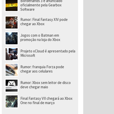
Borderlands 3 é anunciado
a
r
oficialmente pela Gearbox
a
Software
di
ri
Rumor: Final Fantasy XIV pode
gi
chegar ao Xbox
r
n
o
Jogos com o Batman em
v
promoção na loja do Xbox
o
e
s
Projeto xCloud é apresentado pela
t
Microsoft
ú
di
o
Rumor: franquia Forza pode
chegar aos celulares
Rumor: Xbox sem leitor de disco
deve chegar maio
Final Fantasy VII chegará ao Xbox
One no final de março