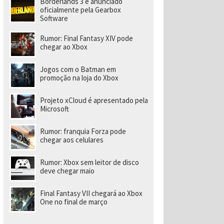
Borderlands 3 é anunciado
a
r
oficialmente pela Gearbox
a
Software
di
ri
Rumor: Final Fantasy XIV pode
gi
chegar ao Xbox
r
n
o
Jogos com o Batman em
v
promoção na loja do Xbox
o
e
s
Projeto xCloud é apresentado pela
t
Microsoft
ú
di
o
Rumor: franquia Forza pode
chegar aos celulares
Rumor: Xbox sem leitor de disco
deve chegar maio
Final Fantasy VII chegará ao Xbox
One no final de março