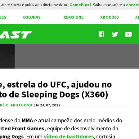
sobre Xbxox é publicado diretamente no
GameBlast
. Saiba mais sobre o
encerr
SES
COLUNAS
XBOX ONE
XBOX 360
X
e, estrela do UFC, ajudou no
o de Sleeping Dogs (X360)
RÉ C. FRUTUOSO
EM 24/07/2012
adense do
MMA
e atual campeão dos meio-médios do
ited Front Games,
equipe de desenvolvimento da
ping Dogs
. Em um
vídeo de bastidores
, cortesia