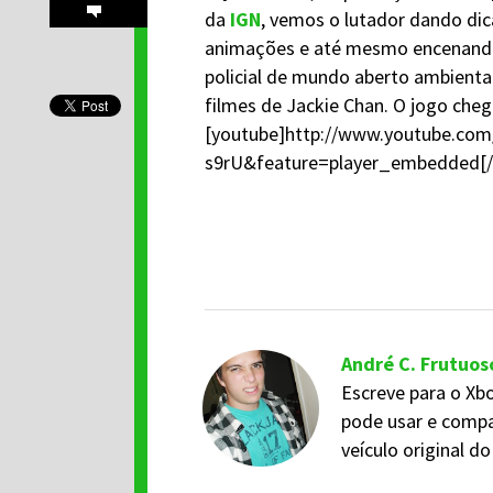
da
IGN
, vemos o lutador dando dic
animações e até mesmo encenand
policial de mundo aberto ambienta
filmes de Jackie Chan. O jogo chega
[youtube]http://www.youtube.co
s9rU&feature=player_embedded[/
André C. Frutuos
Escreve para o Xbo
pode usar e compa
veículo original 