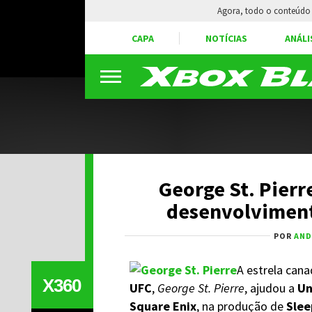
Agora, todo o conteúdo 
CAPA
NOTÍCIAS
ANÁLI
George St. Pierr
desenvolviment
POR
AND
A estrela can
X360
UFC
,
George St. Pierre
, ajudou a
Un
Square Enix
, na produção de
Slee