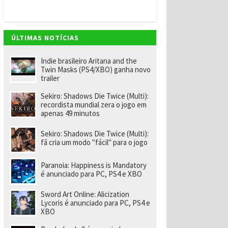
v
e
m
"
e
ÚLTIMAS NOTÍCIAS
n
o
m
Indie brasileiro Aritana and the
ei
Twin Masks (PS4/XBO) ganha novo
a
trailer
e
x-
Sekiro: Shadows Die Twice (Multi):
f
recordista mundial zera o jogo em
u
apenas 49 minutos
n
ci
o
Sekiro: Shadows Die Twice (Multi):
n
fã cria um modo "fácil" para o jogo
á
ri
o
Paranoia: Happiness is Mandatory
d
é anunciado para PC, PS4 e XBO
a
R
Sword Art Online: Alicization
a
Lycoris é anunciado para PC, PS4 e
r
XBO
e
p