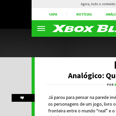
Agora, todo o conteúdo 
CAPA
NOTÍCIAS
ANÁLI
Analógico: Qu
POR
Já parou para pensar na parede invi
os personagens de um jogo, livro o
fronteira entre o mundo “real” e o