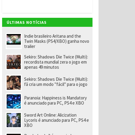
v
e
m
"
e
ÚLTIMAS NOTÍCIAS
n
o
m
Indie brasileiro Aritana and the
ei
Twin Masks (PS4/XBO) ganha novo
a
trailer
e
x-
Sekiro: Shadows Die Twice (Multi):
f
recordista mundial zera o jogo em
u
apenas 49 minutos
n
ci
o
Sekiro: Shadows Die Twice (Multi):
n
fã cria um modo "fácil" para o jogo
á
ri
o
Paranoia: Happiness is Mandatory
d
é anunciado para PC, PS4 e XBO
a
R
Sword Art Online: Alicization
a
Lycoris é anunciado para PC, PS4 e
r
XBO
e
p