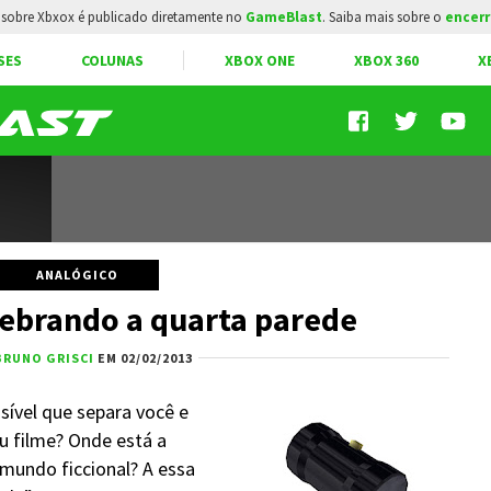
sobre Xbxox é publicado diretamente no
GameBlast
. Saiba mais sobre o
encerr
SES
COLUNAS
XBOX ONE
XBOX 360
X
ANALÓGICO
ebrando a quarta parede
BRUNO GRISCI
EM 02/02/2013
sível que separa você e
u filme? Onde está a
 mundo ficcional? A essa