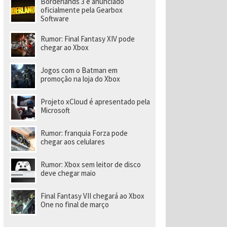
Borderlands 3 é anunciado
a
r
oficialmente pela Gearbox
a
Software
di
ri
Rumor: Final Fantasy XIV pode
gi
chegar ao Xbox
r
n
o
Jogos com o Batman em
v
promoção na loja do Xbox
o
e
s
Projeto xCloud é apresentado pela
t
Microsoft
ú
di
o
Rumor: franquia Forza pode
chegar aos celulares
Rumor: Xbox sem leitor de disco
deve chegar maio
Final Fantasy VII chegará ao Xbox
One no final de março