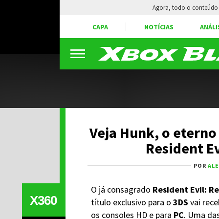
Agora, todo o conteúdo 
CAPA
NOTÍCIAS
ANÁLI
Veja Hunk, o eterno
Resident Ev
POR
AL
O já consagrado
Resident Evil: R
X360
título exclusivo para o
3DS
vai rece
os consoles HD e para
PC
. Uma das