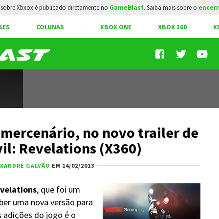
sobre Xbxox é publicado diretamente no
GameBlast
. Saiba mais sobre o
encerr
SES
COLUNAS
XBOX ONE
XBOX 360
X
 mercenário, no novo trailer de
il: Revelations (X360)
EXANDRE GALVÃO
EM 14/02/2013
evelations
, que foi um
ber uma nova versão para
 adições do jogo é o