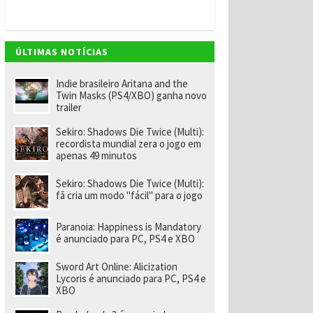
ff
ic
e
3
6
ÚLTIMAS NOTÍCIAS
5
e
g
Indie brasileiro Aritana and the
a
Twin Masks (PS4/XBO) ganha novo
n
trailer
h
e
Sekiro: Shadows Die Twice (Multi):
u
recordista mundial zera o jogo em
m
apenas 49 minutos
a
n
o
Sekiro: Shadows Die Twice (Multi):
d
fã cria um modo "fácil" para o jogo
e
X
b
Paranoia: Happiness is Mandatory
o
é anunciado para PC, PS4 e XBO
x
Li
Sword Art Online: Alicization
v
Lycoris é anunciado para PC, PS4 e
e
XBO
G
o