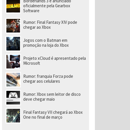
Borderlands 3 é anunciado
a
r
oficialmente pela Gearbox
a
Software
di
ri
Rumor: Final Fantasy XIV pode
gi
chegar ao Xbox
r
n
o
Jogos com o Batman em
v
promoção na loja do Xbox
o
e
s
Projeto xCloud é apresentado pela
t
Microsoft
ú
di
o
Rumor: franquia Forza pode
chegar aos celulares
Rumor: Xbox sem leitor de disco
deve chegar maio
Final Fantasy VII chegará ao Xbox
One no final de março