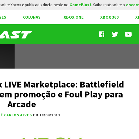
sobre Xbxox é publicado diretamente no
GameBlast
. Saiba mais sobre o
encerr
SES
COLUNAS
XBOX ONE
XBOX 360
X
 LIVE Marketplace: Battlefield
 em promoção e Foul Play para
Arcade
É CARLOS ALVES
EM 18/09/2013