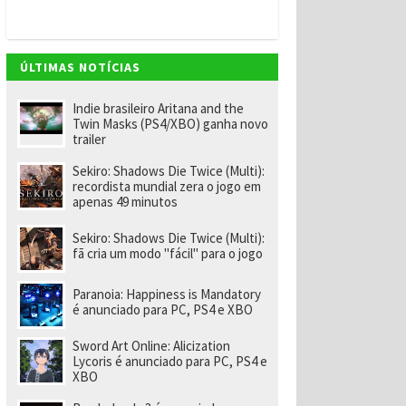
v
e
m
"
e
ÚLTIMAS NOTÍCIAS
n
o
m
Indie brasileiro Aritana and the
ei
Twin Masks (PS4/XBO) ganha novo
a
trailer
e
x-
Sekiro: Shadows Die Twice (Multi):
f
recordista mundial zera o jogo em
u
apenas 49 minutos
n
ci
o
Sekiro: Shadows Die Twice (Multi):
n
fã cria um modo "fácil" para o jogo
á
ri
o
Paranoia: Happiness is Mandatory
d
é anunciado para PC, PS4 e XBO
a
R
Sword Art Online: Alicization
a
Lycoris é anunciado para PC, PS4 e
r
XBO
e
p