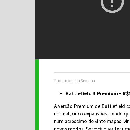
Promoções da Semana
Battlefield 3 Premium – R
A versão Premium de Battlefield 
normal, cinco expansões, sendo que
num acréscimo de vinte mapas, vin
novos modos. Se você quer ter uma 