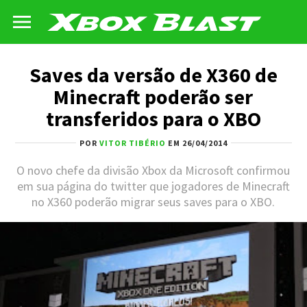
Saves da versão de X360 de
Minecraft poderão ser
transferidos para o XBO
POR
VITOR TIBÉRIO
EM 26/04/2014
O novo chefe da divisão Xbox da Microsoft confirmou
em sua página do twitter que jogadores de Minecraft
no X360 poderão migrar seus saves para o XBO.