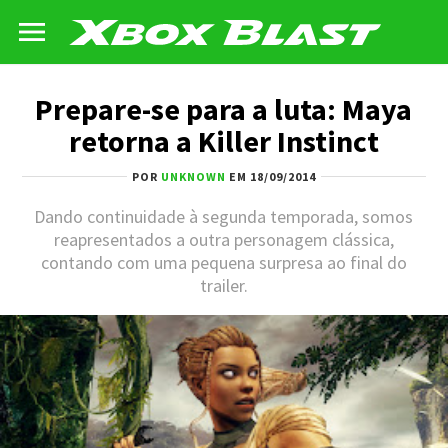
Prepare-se para a luta: Maya
retorna a Killer Instinct
POR
UNKNOWN
EM 18/09/2014
Dando continuidade à segunda temporada, somos
reapresentados a outra personagem clássica,
contando com uma pequena surpresa ao final do
trailer.