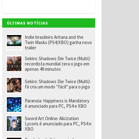
v
e
m
"
e
ÚLTIMAS NOTÍCIAS
n
o
m
Indie brasileiro Aritana and the
ei
Twin Masks (PS4/XBO) ganha novo
a
trailer
e
x-
Sekiro: Shadows Die Twice (Multi):
f
recordista mundial zera o jogo em
u
apenas 49 minutos
n
ci
o
Sekiro: Shadows Die Twice (Multi):
n
fã cria um modo "fácil" para o jogo
á
ri
o
Paranoia: Happiness is Mandatory
d
é anunciado para PC, PS4 e XBO
a
R
Sword Art Online: Alicization
a
Lycoris é anunciado para PC, PS4 e
r
XBO
e
p