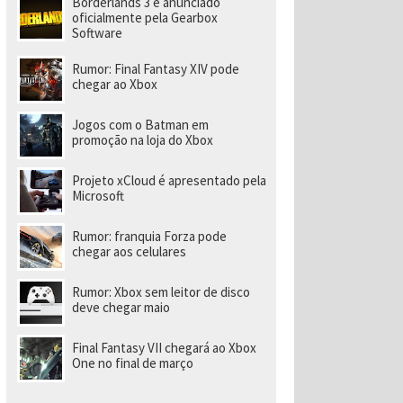
Borderlands 3 é anunciado
a
r
oficialmente pela Gearbox
a
Software
di
ri
Rumor: Final Fantasy XIV pode
gi
chegar ao Xbox
r
n
o
Jogos com o Batman em
v
promoção na loja do Xbox
o
e
s
Projeto xCloud é apresentado pela
t
Microsoft
ú
di
o
Rumor: franquia Forza pode
chegar aos celulares
Rumor: Xbox sem leitor de disco
deve chegar maio
Final Fantasy VII chegará ao Xbox
One no final de março