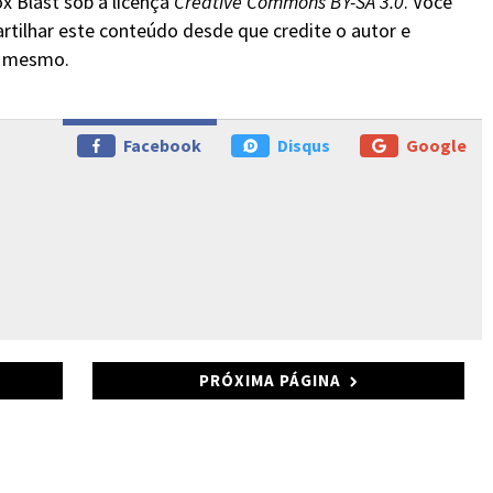
x Blast sob a licença
Creative Commons BY-SA 3.0
. Você
rtilhar este conteúdo desde que credite o autor e
do mesmo.
Facebook
Disqus
Google
PRÓXIMA PÁGINA