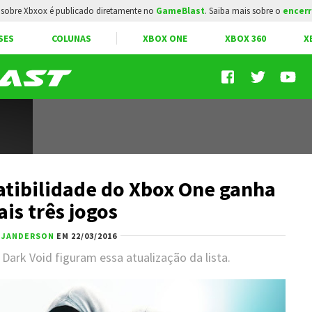
sobre Xbxox é publicado diretamente no
GameBlast
. Saiba mais sobre o
encerr
SES
COLUNAS
XBOX ONE
XBOX 360
X
atibilidade do Xbox One ganha
is três jogos
R
JANDERSON
EM 22/03/2016
e Dark Void figuram essa atualização da lista.