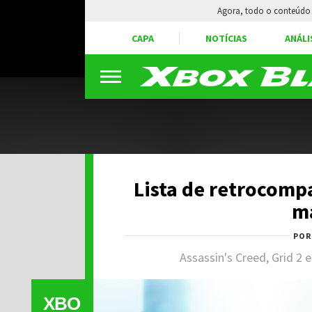
Agora, todo o conteúdo 
CAPA
NOTÍCIAS
ANÁLI
Lista de retrocomp
ma
PO
Assassin's Creed, Grid 2 
XBO