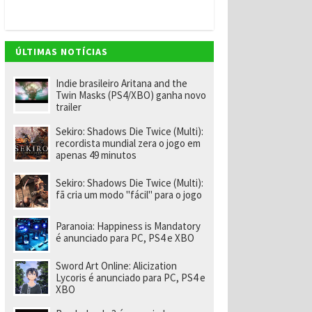
v
e
m
"
e
ÚLTIMAS NOTÍCIAS
n
o
m
Indie brasileiro Aritana and the
ei
Twin Masks (PS4/XBO) ganha novo
a
trailer
e
x-
Sekiro: Shadows Die Twice (Multi):
f
recordista mundial zera o jogo em
u
apenas 49 minutos
n
ci
o
Sekiro: Shadows Die Twice (Multi):
n
fã cria um modo "fácil" para o jogo
á
ri
o
Paranoia: Happiness is Mandatory
d
é anunciado para PC, PS4 e XBO
a
R
Sword Art Online: Alicization
a
Lycoris é anunciado para PC, PS4 e
r
XBO
e
p