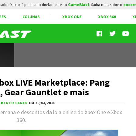
sobre Xbxox é publicado diretamente no
GameBlast
. Saiba mais sobre o
encerr
SES
COLUNAS
XBOX ONE
XBOX 360
X
Xbox LIVE Marketplace: Pang
, Gear Gauntlet e mais
LBERTO CANEN
EM 20/04/2016
emana e descontos da loja online do Xbox One e Xbox
360.