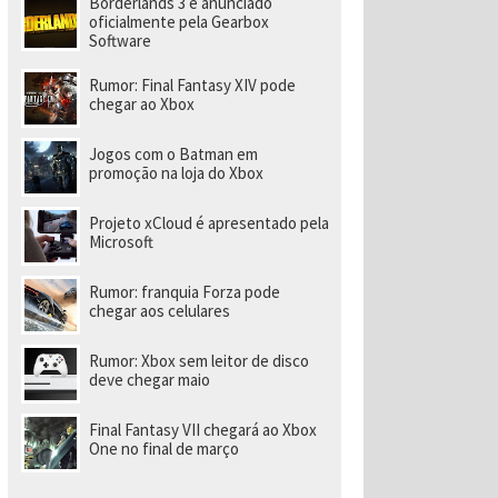
Borderlands 3 é anunciado
a
r
oficialmente pela Gearbox
a
Software
di
ri
Rumor: Final Fantasy XIV pode
gi
chegar ao Xbox
r
n
o
Jogos com o Batman em
v
promoção na loja do Xbox
o
e
s
Projeto xCloud é apresentado pela
t
Microsoft
ú
di
o
Rumor: franquia Forza pode
chegar aos celulares
Rumor: Xbox sem leitor de disco
deve chegar maio
Final Fantasy VII chegará ao Xbox
One no final de março