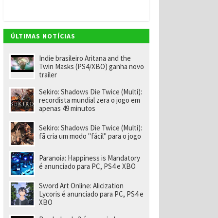
v
e
m
"
e
ÚLTIMAS NOTÍCIAS
n
o
m
Indie brasileiro Aritana and the
ei
Twin Masks (PS4/XBO) ganha novo
a
trailer
e
x-
Sekiro: Shadows Die Twice (Multi):
f
recordista mundial zera o jogo em
u
apenas 49 minutos
n
ci
o
Sekiro: Shadows Die Twice (Multi):
n
fã cria um modo "fácil" para o jogo
á
ri
o
Paranoia: Happiness is Mandatory
d
é anunciado para PC, PS4 e XBO
a
R
Sword Art Online: Alicization
a
Lycoris é anunciado para PC, PS4 e
r
XBO
e
p