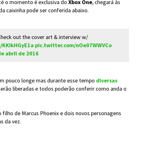
até o momento é exclusiva do
Xbox One
, chegará às
 da caixinha pode ser conferida abaixo.
heck out the cover art & interview w/
co/KKIkHGyE1a
pic.twitter.com/nOe07WWVCo
de abril de 2016
 um pouco longe mas durante esse tempo
diversas
erão liberadas e todos poderão conferir como anda o
o filho de Marcus Phoenix e dois novos personagens
s da vez.