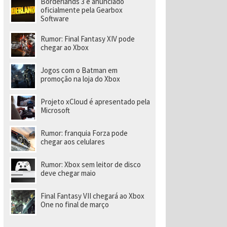
Borderlands 3 é anunciado
a
r
oficialmente pela Gearbox
a
Software
di
ri
Rumor: Final Fantasy XIV pode
gi
chegar ao Xbox
r
n
o
Jogos com o Batman em
v
promoção na loja do Xbox
o
e
s
Projeto xCloud é apresentado pela
t
Microsoft
ú
di
o
Rumor: franquia Forza pode
chegar aos celulares
Rumor: Xbox sem leitor de disco
deve chegar maio
Final Fantasy VII chegará ao Xbox
One no final de março