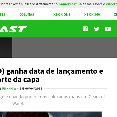
sobre Xbxox é publicado diretamente no
GameBlast
. Saiba mais sobre o
encerr
SES
COLUNAS
XBOX ONE
XBOX 360
X
O) ganha data de lançamento e
arte da capa
R
UNKNOWN
EM 06/04/2016
jogo e quando poderemos colocar as mãos em Gears of
War 4.