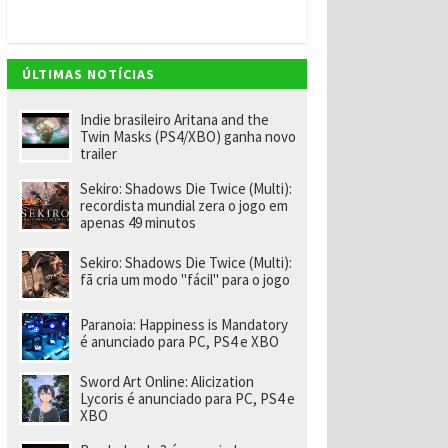
v
e
m
"
e
ÚLTIMAS NOTÍCIAS
n
o
m
Indie brasileiro Aritana and the
ei
Twin Masks (PS4/XBO) ganha novo
a
trailer
e
x-
Sekiro: Shadows Die Twice (Multi):
f
recordista mundial zera o jogo em
u
apenas 49 minutos
n
ci
o
Sekiro: Shadows Die Twice (Multi):
n
fã cria um modo "fácil" para o jogo
á
ri
o
Paranoia: Happiness is Mandatory
d
é anunciado para PC, PS4 e XBO
a
R
Sword Art Online: Alicization
a
Lycoris é anunciado para PC, PS4 e
r
XBO
e
p