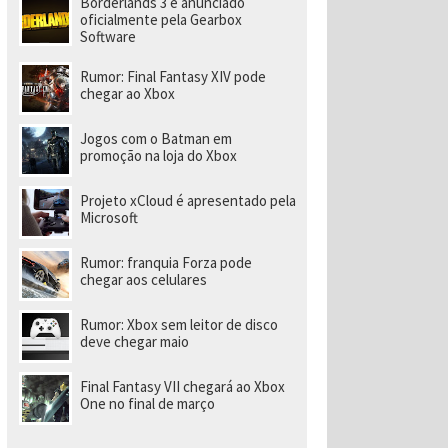
Borderlands 3 é anunciado
a
r
oficialmente pela Gearbox
a
Software
di
ri
Rumor: Final Fantasy XIV pode
gi
chegar ao Xbox
r
n
o
Jogos com o Batman em
v
promoção na loja do Xbox
o
e
s
Projeto xCloud é apresentado pela
t
Microsoft
ú
di
o
Rumor: franquia Forza pode
chegar aos celulares
Rumor: Xbox sem leitor de disco
deve chegar maio
Final Fantasy VII chegará ao Xbox
One no final de março