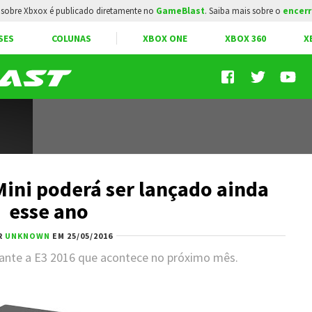
sobre Xbxox é publicado diretamente no
GameBlast
. Saiba mais sobre o
encerr
SES
COLUNAS
XBOX ONE
XBOX 360
X
ini poderá ser lançado ainda
esse ano
R
UNKNOWN
EM 25/05/2016
rante a E3 2016 que acontece no próximo mês.