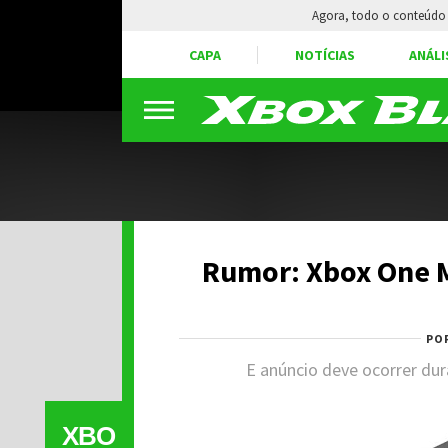
Agora, todo o conteúdo 
CAPA
NOTÍCIAS
ANÁLI
Rumor: Xbox One M
PO
E anúncio deve ocorrer du
XBO