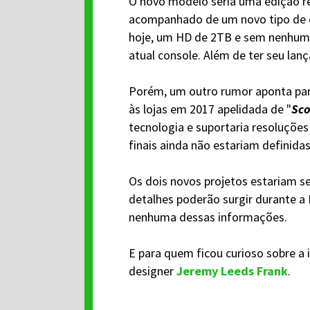
O novo modelo seria uma edição r
acompanhado de um novo tipo de c
hoje, um HD de 2TB e sem nenhuma
atual console. Além de ter seu lan
Porém, um outro rumor aponta par
às lojas em 2017 apelidada de "
Sco
tecnologia e suportaria resoluçõe
finais ainda não estariam definid
Os dois novos projetos estariam 
detalhes poderão surgir durante a
nenhuma dessas informações.
E para quem ficou curioso sobre a 
designer
Jeremy Leeds Frank
.