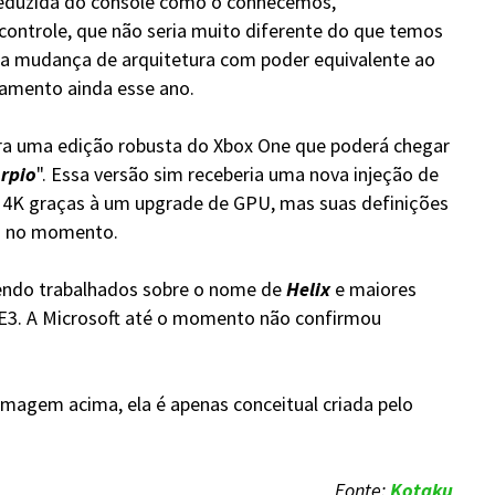
eduzida do console como o conhecemos,
ontrole, que não seria muito diferente do que temos
 mudança de arquitetura com poder equivalente ao
çamento ainda esse ano.
a uma edição robusta do Xbox One que poderá chegar
rpio
". Essa versão sim receberia uma nova injeção de
s 4K graças à um upgrade de GPU, mas suas definições
as no momento.
sendo trabalhados sobre o nome de
Helix
e maiores
 E3. A Microsoft até o momento não confirmou
imagem acima, ela é apenas conceitual criada pelo
Fonte:
Kotaku