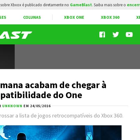
sobre Xbxox é publicado diretamente no
GameBlast
. Saiba mais sobre o
encerr
SES
COLUNAS
XBOX ONE
XBOX 360
X
semana acabam de chegar à
patibilidade do One
R
UNKNOWN
EM 24/05/2016
rossar a lista de jogos retrocompatíveis do Xbox 360.