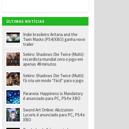
ff
ic
e
3
6
ÚLTIMAS NOTÍCIAS
5
e
g
Indie brasileiro Aritana and the
a
Twin Masks (PS4/XBO) ganha novo
n
trailer
h
e
Sekiro: Shadows Die Twice (Multi):
u
recordista mundial zera o jogo em
m
apenas 49 minutos
a
n
o
Sekiro: Shadows Die Twice (Multi):
d
fã cria um modo "fácil" para o jogo
e
X
b
Paranoia: Happiness is Mandatory
o
é anunciado para PC, PS4 e XBO
x
Li
Sword Art Online: Alicization
v
Lycoris é anunciado para PC, PS4 e
e
XBO
G
o