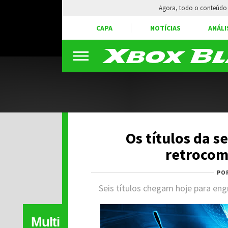
Agora, todo o conteúdo 
CAPA
NOTÍCIAS
ANÁLI
Os títulos da 
retrocom
PO
Seis títulos chegam hoje para eng
Multi