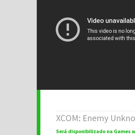
XCOM: Enemy Unkn
Será disponibilizado na Games w