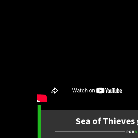
Sea of Thieves
POR
V