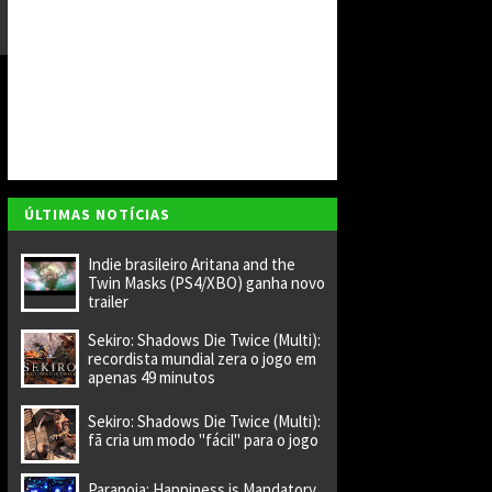
a
r
a
di
ri
gi
r
n
o
v
o
e
s
ÚLTIMAS NOTÍCIAS
t
ú
Indie brasileiro Aritana and the
di
Twin Masks (PS4/XBO) ganha novo
o
trailer
Sekiro: Shadows Die Twice (Multi):
recordista mundial zera o jogo em
apenas 49 minutos
Sekiro: Shadows Die Twice (Multi):
fã cria um modo "fácil" para o jogo
Paranoia: Happiness is Mandatory