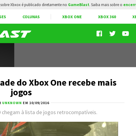
sobre Xbxox é publicado diretamente no
GameBlast
. Saiba mais sobre o
encerr
SES
COLUNAS
XBOX ONE
XBOX 360
X
ade do Xbox One recebe mais
jogos
R
UNKNOWN
EM 10/09/2016
 chegam à lista de jogos retrocompatíveis.