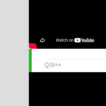
QIX++