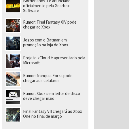
Borderlands 3 é anunciado
a
r
oficialmente pela Gearbox
a
Software
di
ri
Rumor: Final Fantasy XIV pode
gi
chegar ao Xbox
r
n
o
Jogos com o Batman em
v
promoção na loja do Xbox
o
e
s
Projeto xCloud é apresentado pela
t
Microsoft
ú
di
o
Rumor: franquia Forza pode
chegar aos celulares
Rumor: Xbox sem leitor de disco
deve chegar maio
Final Fantasy VII chegará ao Xbox
One no final de março