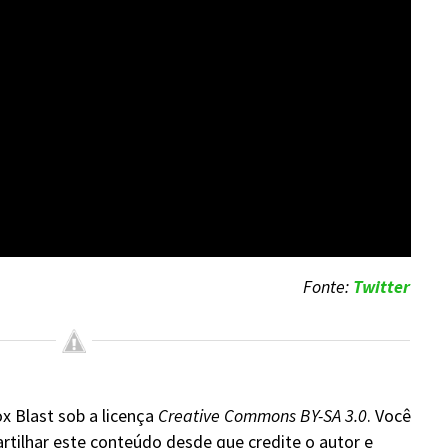
Fonte:
Twitter
x Blast sob a licença
Creative Commons BY-SA 3.0
. Você
rtilhar este conteúdo desde que credite o autor e