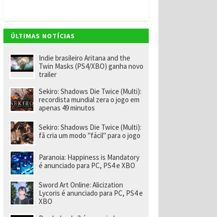
v
e
m
"
e
ÚLTIMAS NOTÍCIAS
n
o
m
Indie brasileiro Aritana and the
ei
Twin Masks (PS4/XBO) ganha novo
a
trailer
e
x-
Sekiro: Shadows Die Twice (Multi):
f
recordista mundial zera o jogo em
u
apenas 49 minutos
n
ci
o
Sekiro: Shadows Die Twice (Multi):
n
fã cria um modo "fácil" para o jogo
á
ri
o
Paranoia: Happiness is Mandatory
d
é anunciado para PC, PS4 e XBO
a
R
Sword Art Online: Alicization
a
Lycoris é anunciado para PC, PS4 e
r
XBO
e
p