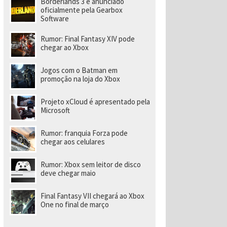
Borderlands 3 é anunciado
a
r
oficialmente pela Gearbox
a
Software
di
ri
Rumor: Final Fantasy XIV pode
gi
chegar ao Xbox
r
n
o
Jogos com o Batman em
v
promoção na loja do Xbox
o
e
s
Projeto xCloud é apresentado pela
t
Microsoft
ú
di
o
Rumor: franquia Forza pode
chegar aos celulares
Rumor: Xbox sem leitor de disco
deve chegar maio
Final Fantasy VII chegará ao Xbox
One no final de março