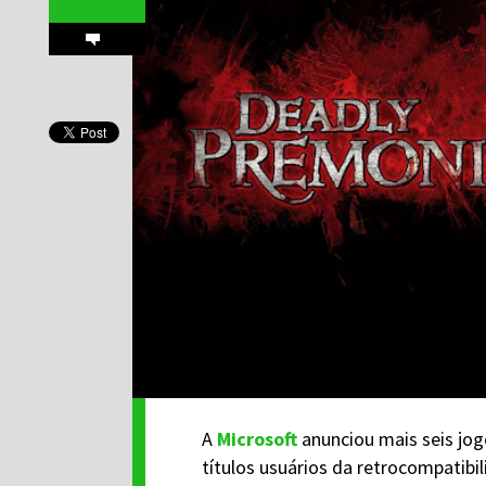
A
Microsoft
anunciou mais seis jog
títulos usuários da retrocompatibil