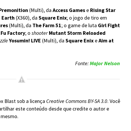
Premonition
(Multi), da
Access Games
e
Rising Star
 Earth
(X360), da
Square Enix
; o jogo de tiro em
ures
(Multi), da
The Farm 51
; o game de luta
Girl Fight
Fu Factory
; o
shooter
Mutant Storm Reloaded
zzle
Yosumin! LIVE
(Multi), da
Square Enix
e
Aim at
Fonte:
Major Nelson
x Blast sob a licença
Creative Commons BY-SA 3.0
. Você
rtilhar este conteúdo desde que credite o autor e
do mesmo.