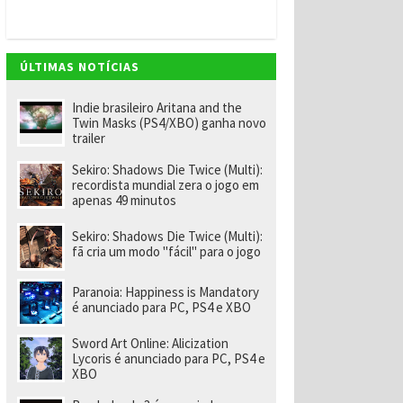
v
e
m
"
e
ÚLTIMAS NOTÍCIAS
n
o
m
Indie brasileiro Aritana and the
ei
Twin Masks (PS4/XBO) ganha novo
a
trailer
e
x-
Sekiro: Shadows Die Twice (Multi):
f
recordista mundial zera o jogo em
u
apenas 49 minutos
n
ci
o
Sekiro: Shadows Die Twice (Multi):
n
fã cria um modo "fácil" para o jogo
á
ri
o
Paranoia: Happiness is Mandatory
d
é anunciado para PC, PS4 e XBO
a
R
Sword Art Online: Alicization
a
Lycoris é anunciado para PC, PS4 e
r
XBO
e
p