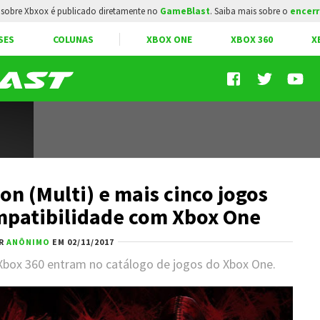
sobre Xbxox é publicado diretamente no
GameBlast
. Saiba mais sobre o
encerr
SES
COLUNAS
XBOX ONE
XBOX 360
X
n (Multi) e mais cinco jogos
patibilidade com Xbox One
R
ANÔNIMO
EM 02/11/2017
Xbox 360 entram no catálogo de jogos do Xbox One.