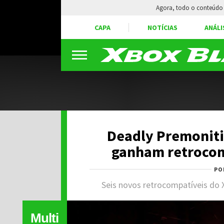
Agora, todo o conteúdo 
CAPA
NOTÍCIAS
ANÁLI
Deadly Premonitio
ganham retrocom
PO
Seis novos retrocompatíveis do 
Multi