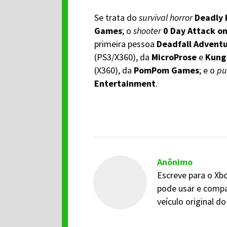
Se trata do
survival horror
Deadly 
Games
; o
shooter
0 Day Attack on
primeira pessoa
Deadfall Advent
(PS3/X360), da
MicroProse
e
Kung 
(X360), da
PomPom Games
; e o
pu
Entertainment
.
Anônimo
Escreve para o Xbo
pode usar e compa
veículo original 