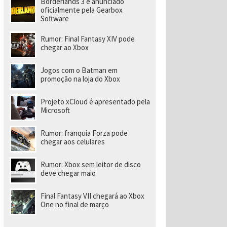
Borderlands 3 é anunciado
a
r
oficialmente pela Gearbox
a
Software
di
ri
Rumor: Final Fantasy XIV pode
gi
chegar ao Xbox
r
n
o
Jogos com o Batman em
v
promoção na loja do Xbox
o
e
s
Projeto xCloud é apresentado pela
t
Microsoft
ú
di
o
Rumor: franquia Forza pode
chegar aos celulares
Rumor: Xbox sem leitor de disco
deve chegar maio
Final Fantasy VII chegará ao Xbox
One no final de março