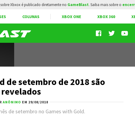
sobre Xbxox é publicado diretamente no
GameBlast
. Saiba mais sobre o
encerr
SES
COLUNAS
XBOX ONE
XBOX 360
X
d de setembro de 2018 são
revelados
R
ANÔNIMO
EM 29/08/2018
 mês de setembro no Games with Gold.