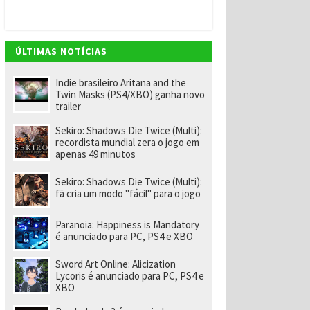
v
e
m
"
e
ÚLTIMAS NOTÍCIAS
n
o
m
Indie brasileiro Aritana and the
ei
Twin Masks (PS4/XBO) ganha novo
a
trailer
e
x-
Sekiro: Shadows Die Twice (Multi):
f
recordista mundial zera o jogo em
u
apenas 49 minutos
n
ci
o
Sekiro: Shadows Die Twice (Multi):
n
fã cria um modo "fácil" para o jogo
á
ri
o
Paranoia: Happiness is Mandatory
d
é anunciado para PC, PS4 e XBO
a
R
Sword Art Online: Alicization
a
Lycoris é anunciado para PC, PS4 e
r
XBO
e
p