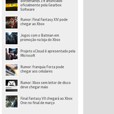
Borderlands 3 é anunciado
a
r
oficialmente pela Gearbox
a
Software
di
ri
Rumor: Final Fantasy XIV pode
gi
chegar ao Xbox
r
n
o
Jogos com o Batman em
v
promoção na loja do Xbox
o
e
s
Projeto xCloud é apresentado pela
t
Microsoft
ú
di
o
Rumor: franquia Forza pode
chegar aos celulares
Rumor: Xbox sem leitor de disco
deve chegar maio
Final Fantasy VII chegará ao Xbox
One no final de março