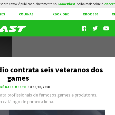
sobre Xbxox é publicado diretamente no
GameBlast
. Saiba mais sobre o
encerr
SES
COLUNAS
XBOX ONE
XBOX 360
X
dio contrata seis veteranos dos
games
RÉ NASCIMENTO
EM 15/08/2018
ata profissionais de famosos games e produtoras,
 catálogo de primeira linha.