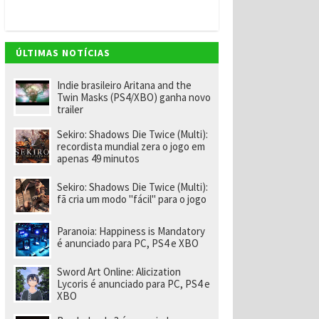
v
e
m
"
e
ÚLTIMAS NOTÍCIAS
n
o
m
Indie brasileiro Aritana and the
ei
Twin Masks (PS4/XBO) ganha novo
a
trailer
e
x-
Sekiro: Shadows Die Twice (Multi):
f
recordista mundial zera o jogo em
u
apenas 49 minutos
n
ci
o
Sekiro: Shadows Die Twice (Multi):
n
fã cria um modo "fácil" para o jogo
á
ri
o
Paranoia: Happiness is Mandatory
d
é anunciado para PC, PS4 e XBO
a
R
Sword Art Online: Alicization
a
Lycoris é anunciado para PC, PS4 e
r
XBO
e
p