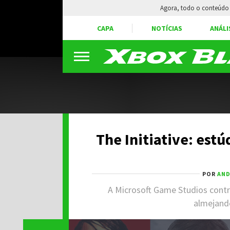
Agora, todo o conteúdo 
CAPA
NOTÍCIAS
ANÁLI
The Initiative: estú
POR
AND
A Microsoft Game Studios contr
almejando