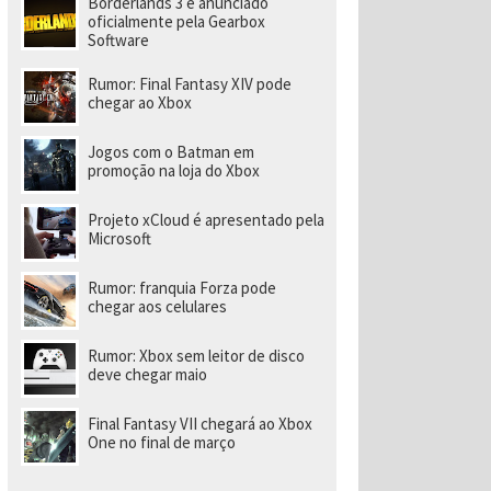
Borderlands 3 é anunciado
a
r
oficialmente pela Gearbox
a
Software
di
ri
Rumor: Final Fantasy XIV pode
gi
chegar ao Xbox
r
n
o
Jogos com o Batman em
v
promoção na loja do Xbox
o
e
s
Projeto xCloud é apresentado pela
t
Microsoft
ú
di
o
Rumor: franquia Forza pode
chegar aos celulares
Rumor: Xbox sem leitor de disco
deve chegar maio
Final Fantasy VII chegará ao Xbox
One no final de março