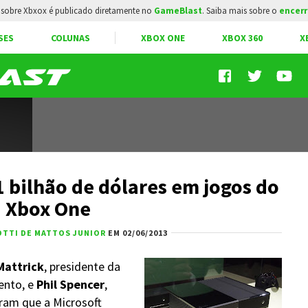
sobre Xbxox é publicado diretamente no
GameBlast
. Saiba mais sobre o
encerr
SES
COLUNAS
XBOX ONE
XBOX 360
X
1 bilhão de dólares em jogos do
Xbox One
OTTI DE MATTOS JUNIOR
EM 02/06/2013
Mattrick
, presidente da
ento, e
Phil Spencer
,
aram que a Microsoft