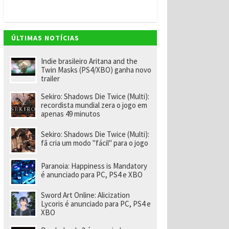
v
e
m
"
e
ÚLTIMAS NOTÍCIAS
n
o
m
Indie brasileiro Aritana and the
ei
Twin Masks (PS4/XBO) ganha novo
a
trailer
e
x-
Sekiro: Shadows Die Twice (Multi):
f
recordista mundial zera o jogo em
u
apenas 49 minutos
n
ci
o
Sekiro: Shadows Die Twice (Multi):
n
fã cria um modo "fácil" para o jogo
á
ri
o
Paranoia: Happiness is Mandatory
d
é anunciado para PC, PS4 e XBO
a
R
Sword Art Online: Alicization
a
Lycoris é anunciado para PC, PS4 e
r
XBO
e
p