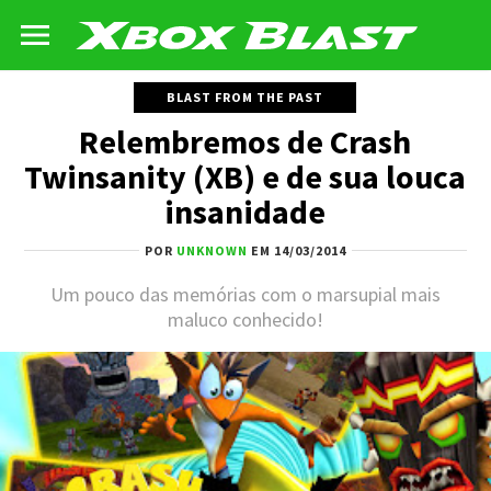
BLAST FROM THE PAST
Relembremos de Crash
Twinsanity (XB) e de sua louca
insanidade
POR
UNKNOWN
EM 14/03/2014
Um pouco das memórias com o marsupial mais
maluco conhecido!