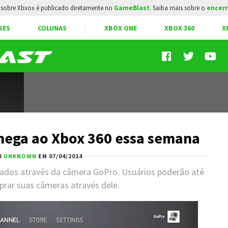
sobre Xbxox é publicado diretamente no
GameBlast
. Saiba mais sobre o
encerr
SES
COLUNAS
XBOX ONE
XBOX 360
X
hega ao Xbox 360 essa semana
R
UNKNOWN
EM 07/04/2014
mados através da câmera GoPro. Usuários poderão até
ar suas câmeras através dele.