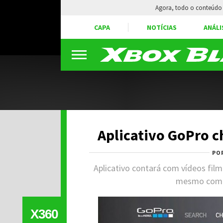
Agora, todo o conteúdo 
CAPA
NOTÍCIAS
ANÁLI
Aplicativo GoPro c
PO
Aplicativo contará com vídeos fil
mesmo compr
X360