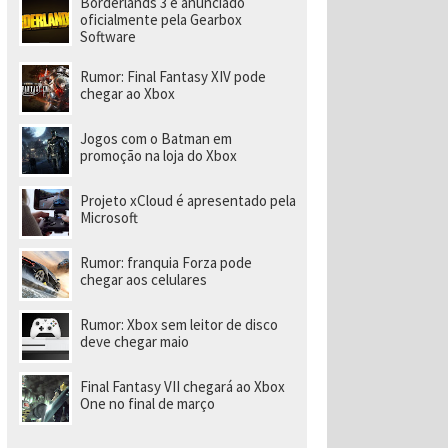
Borderlands 3 é anunciado
a
r
oficialmente pela Gearbox
a
Software
di
ri
Rumor: Final Fantasy XIV pode
gi
chegar ao Xbox
r
n
o
Jogos com o Batman em
v
promoção na loja do Xbox
o
e
s
Projeto xCloud é apresentado pela
t
Microsoft
ú
di
o
Rumor: franquia Forza pode
chegar aos celulares
Rumor: Xbox sem leitor de disco
deve chegar maio
Final Fantasy VII chegará ao Xbox
One no final de março