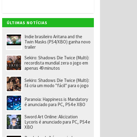
v
e
m
"
e
ÚLTIMAS NOTÍCIAS
n
o
m
Indie brasileiro Aritana and the
ei
Twin Masks (PS4/XBO) ganha novo
a
trailer
e
x-
Sekiro: Shadows Die Twice (Multi):
f
recordista mundial zera o jogo em
u
apenas 49 minutos
n
ci
o
Sekiro: Shadows Die Twice (Multi):
n
fã cria um modo "fácil" para o jogo
á
ri
o
Paranoia: Happiness is Mandatory
d
é anunciado para PC, PS4 e XBO
a
R
Sword Art Online: Alicization
a
Lycoris é anunciado para PC, PS4 e
r
XBO
e
p