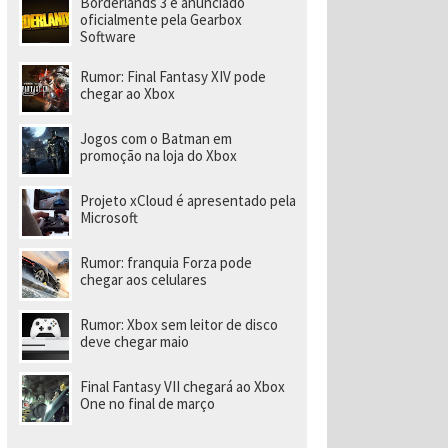
Borderlands 3 é anunciado
a
r
oficialmente pela Gearbox
a
Software
di
ri
Rumor: Final Fantasy XIV pode
gi
chegar ao Xbox
r
n
o
Jogos com o Batman em
v
promoção na loja do Xbox
o
e
s
Projeto xCloud é apresentado pela
t
Microsoft
ú
di
o
Rumor: franquia Forza pode
chegar aos celulares
Rumor: Xbox sem leitor de disco
deve chegar maio
Final Fantasy VII chegará ao Xbox
One no final de março