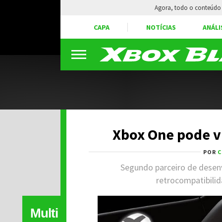
Agora, todo o conteúdo 
CAPA
NOTÍCIAS
ANÁLI
Xbox One pode vi
POR
C
Segundo parceiro de desenv
retrocompatibili
Multi