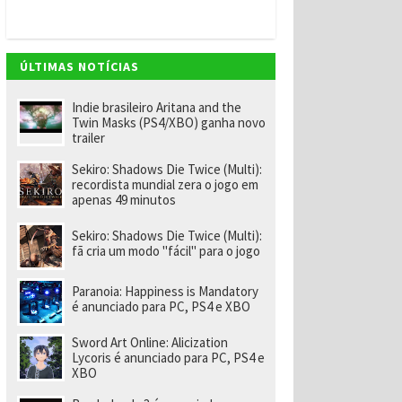
v
e
m
"
e
ÚLTIMAS NOTÍCIAS
n
o
m
Indie brasileiro Aritana and the
ei
Twin Masks (PS4/XBO) ganha novo
a
trailer
e
x-
Sekiro: Shadows Die Twice (Multi):
f
recordista mundial zera o jogo em
u
apenas 49 minutos
n
ci
o
Sekiro: Shadows Die Twice (Multi):
n
fã cria um modo "fácil" para o jogo
á
ri
o
Paranoia: Happiness is Mandatory
d
é anunciado para PC, PS4 e XBO
a
R
Sword Art Online: Alicization
a
Lycoris é anunciado para PC, PS4 e
r
XBO
e
p