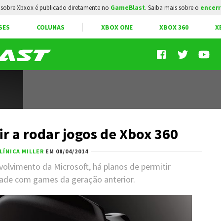
sobre Xbxox é publicado diretamente no
GameBlast
. Saiba mais sobre o
encerr
SES
COLUNAS
XBOX ONE
XBOX 360
X
r a rodar jogos de Xbox 360
LÍNICA MILLER
EM 08/04/2014
olvimento da Microsoft, há planos de permitir
dade com games da geração anterior.