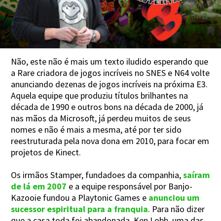
Não, este não é mais um texto iludido esperando que
a Rare criadora de jogos incríveis no SNES e N64 volte
anunciando dezenas de jogos incríveis na próxima E3.
Aquela equipe que produziu títulos brilhantes na
década de 1990 e outros bons na década de 2000, já
nas mãos da Microsoft, já perdeu muitos de seus
nomes e não é mais a mesma, até por ter sido
reestruturada pela nova dona em 2010, para focar em
projetos de Kinect.
Os irmãos Stamper, fundadoes da companhia,
saíram
de lá em 2007
e a equipe responsável por Banjo-
Kazooie fundou a Playtonic Games e
anunciou um
sucessor espiritual para a franquia
. Para não dizer
que a casa toda foi abandonada, Ken Lobb, uma das