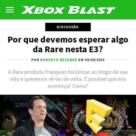
DISCUSSÃO
Por que devemos esperar algo
da Rare nesta E3?
POR
ROBERTO REZENDE
EM 30/04/2015
A Rare produziu franquias históricas ao longo de sua
vida e queremos vê-las de volta. É possível que isto
aconteça? Como?