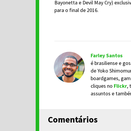
Bayonetta e Devil May Cry) exclus
para o final de 2016.
Farley Santos
é brasiliense e go
de Yoko Shimomura
boardgames, game 
cliques no
Flickr
,
assuntos e també
Comentários