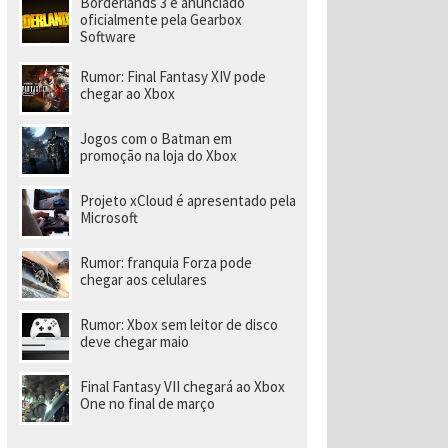
Borderlands 3 é anunciado
a
r
oficialmente pela Gearbox
a
Software
di
ri
Rumor: Final Fantasy XIV pode
gi
chegar ao Xbox
r
n
o
Jogos com o Batman em
v
promoção na loja do Xbox
o
e
s
Projeto xCloud é apresentado pela
t
Microsoft
ú
di
o
Rumor: franquia Forza pode
chegar aos celulares
Rumor: Xbox sem leitor de disco
deve chegar maio
Final Fantasy VII chegará ao Xbox
One no final de março