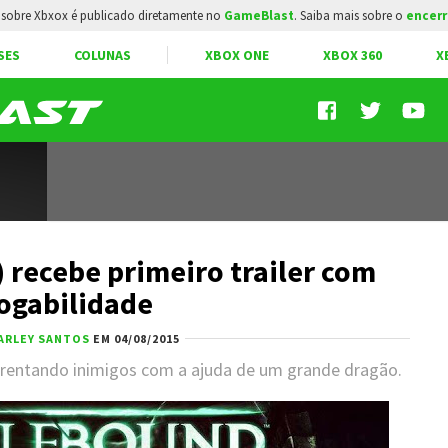
sobre Xbxox é publicado diretamente no
GameBlast
. Saiba mais sobre o
encerr
SES
COLUNAS
XBOX ONE
XBOX 360
X
 recebe primeiro trailer com
jogabilidade
ARLEY SANTOS
EM 04/08/2015
frentando inimigos com a ajuda de um grande dragão.