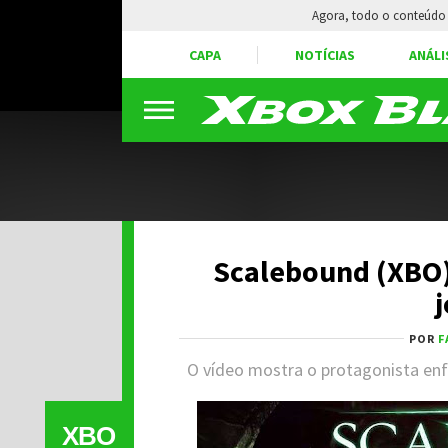
Agora, todo o conteúdo 
CAPA
NOTÍCIAS
ANÁLI
Scalebound (XBO)
POR
F
O vídeo mostra o protagonista en
XBO