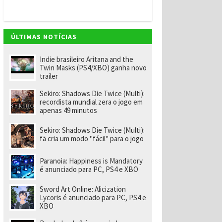
v
e
m
"
e
ÚLTIMAS NOTÍCIAS
n
o
m
Indie brasileiro Aritana and the
ei
Twin Masks (PS4/XBO) ganha novo
a
trailer
e
x-
Sekiro: Shadows Die Twice (Multi):
f
recordista mundial zera o jogo em
u
apenas 49 minutos
n
ci
o
Sekiro: Shadows Die Twice (Multi):
n
fã cria um modo "fácil" para o jogo
á
ri
o
Paranoia: Happiness is Mandatory
d
é anunciado para PC, PS4 e XBO
a
R
Sword Art Online: Alicization
a
Lycoris é anunciado para PC, PS4 e
r
XBO
e
p