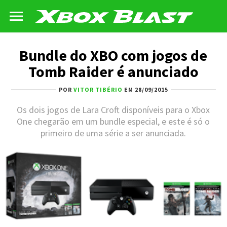
Bundle do XBO com jogos de
Tomb Raider é anunciado
POR
VITOR TIBÉRIO
EM 28/09/2015
Os dois jogos de Lara Croft disponíveis para o Xbox
One chegarão em um bundle especial, e este é só o
primeiro de uma série a ser anunciada.