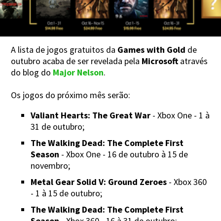
A lista de jogos gratuitos da
Games with Gold
de
outubro acaba de ser revelada pela
Microsoft
através
do blog do
Major Nelson
.
Os jogos do próximo mês serão:
Valiant Hearts: The Great War
- Xbox One - 1 à
31 de outubro;
The Walking Dead: The Complete First
Season
- Xbox One - 16 de outubro à 15 de
novembro;
Metal Gear Solid V: Ground Zeroes
- Xbox 360
- 1 à 15 de outubro;
The Walking Dead: The Complete First
Season
- Xbox 360 - 16 à 31 de outubro;