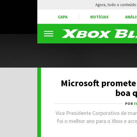
Agora, todo o conteúdo 
CAPA
NOTÍCIAS
ANÁLI
Microsoft promete 
boa q
POR
F
Vice Presidente Corporativo de mar
foi o melhor ano para o Xbox e acr