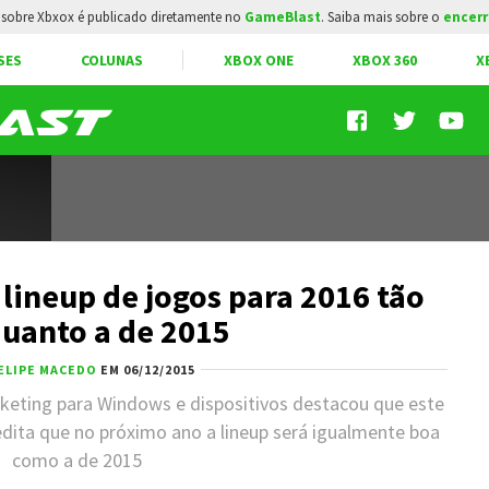
sobre Xbxox é publicado diretamente no
GameBlast
. Saiba mais sobre o
encerr
SES
COLUNAS
XBOX ONE
XBOX 360
X
lineup de jogos para 2016 tão
uanto a de 2015
ELIPE MACEDO
EM 06/12/2015
keting para Windows e dispositivos destacou que este
edita que no próximo ano a lineup será igualmente boa
como a de 2015