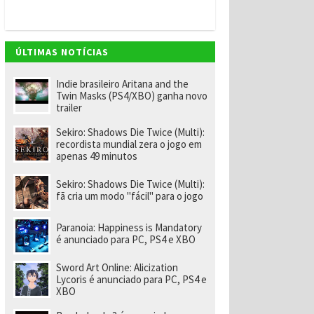
v
e
m
"
e
ÚLTIMAS NOTÍCIAS
n
o
m
Indie brasileiro Aritana and the
ei
Twin Masks (PS4/XBO) ganha novo
a
trailer
e
x-
Sekiro: Shadows Die Twice (Multi):
f
recordista mundial zera o jogo em
u
apenas 49 minutos
n
ci
o
Sekiro: Shadows Die Twice (Multi):
n
fã cria um modo "fácil" para o jogo
á
ri
o
Paranoia: Happiness is Mandatory
d
é anunciado para PC, PS4 e XBO
a
R
Sword Art Online: Alicization
a
Lycoris é anunciado para PC, PS4 e
r
XBO
e
p