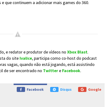
s e que continuem a adicionar mais games do 360.
do, e redator e produtor de vídeos no
Xbox Blast
.
sta do site
Ivalice
, participa como co-host do podcast
oras vagas, quando não está jogando, está assistindo
cil de ser encontrado no
Twitter
e
Facebook
.
Facebook
Disqus
Google