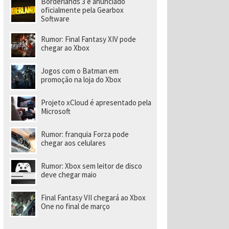
Borderlands 3 é anunciado
a
r
oficialmente pela Gearbox
a
Software
di
ri
Rumor: Final Fantasy XIV pode
gi
chegar ao Xbox
r
n
o
Jogos com o Batman em
v
promoção na loja do Xbox
o
e
s
Projeto xCloud é apresentado pela
t
Microsoft
ú
di
o
Rumor: franquia Forza pode
chegar aos celulares
Rumor: Xbox sem leitor de disco
deve chegar maio
Final Fantasy VII chegará ao Xbox
One no final de março