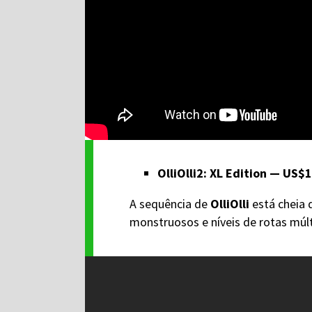
OlliOlli2: XL Edition — US$
A sequência de
OlliOlli
está cheia 
monstruosos e níveis de rotas múlt