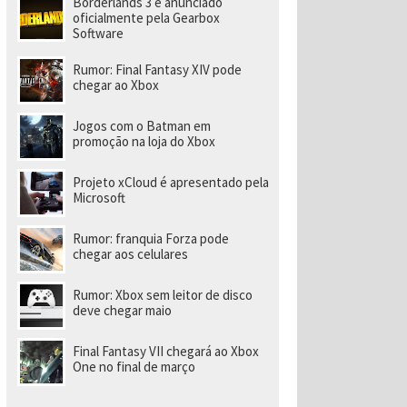
Borderlands 3 é anunciado
a
r
oficialmente pela Gearbox
a
Software
di
ri
Rumor: Final Fantasy XIV pode
gi
chegar ao Xbox
r
n
o
Jogos com o Batman em
v
promoção na loja do Xbox
o
e
s
Projeto xCloud é apresentado pela
t
Microsoft
ú
di
o
Rumor: franquia Forza pode
chegar aos celulares
Rumor: Xbox sem leitor de disco
deve chegar maio
Final Fantasy VII chegará ao Xbox
One no final de março