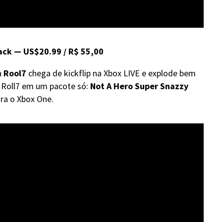
ack — US$20.99 / R$ 55,00
a
Rool7
chega de kickflip na Xbox LIVE e explode bem
da Roll7 em um pacote só:
Not A Hero Super Snazzy
ara o Xbox One.