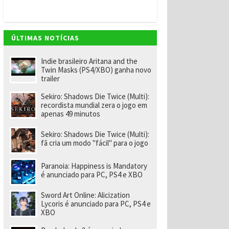
v
e
m
"
e
ÚLTIMAS NOTÍCIAS
n
o
m
Indie brasileiro Aritana and the
ei
Twin Masks (PS4/XBO) ganha novo
a
trailer
e
x-
Sekiro: Shadows Die Twice (Multi):
f
recordista mundial zera o jogo em
u
apenas 49 minutos
n
ci
o
Sekiro: Shadows Die Twice (Multi):
n
fã cria um modo "fácil" para o jogo
á
ri
o
Paranoia: Happiness is Mandatory
d
é anunciado para PC, PS4 e XBO
a
R
Sword Art Online: Alicization
a
Lycoris é anunciado para PC, PS4 e
r
XBO
e
p