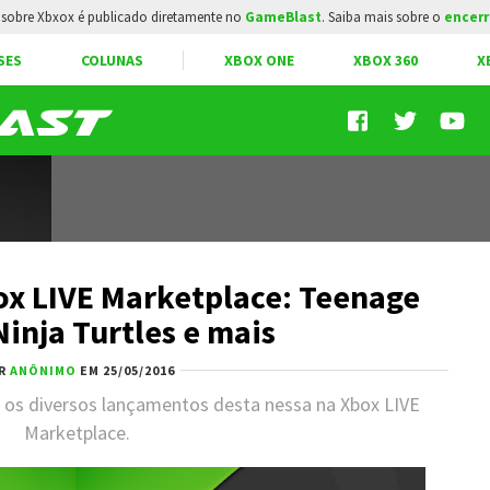
sobre Xbxox é publicado diretamente no
GameBlast
. Saiba mais sobre o
encerr
SES
COLUNAS
XBOX ONE
XBOX 360
X
ox LIVE Marketplace: Teenage
inja Turtles e mais
R
ANÔNIMO
EM 25/05/2016
 os diversos lançamentos desta nessa na Xbox LIVE
Marketplace.