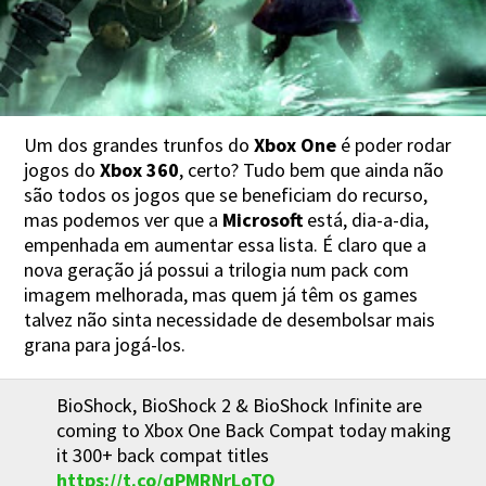
Um dos grandes trunfos do
Xbox One
é poder rodar
jogos do
Xbox 360
, certo? Tudo bem que ainda não
são todos os jogos que se beneficiam do recurso,
mas podemos ver que a
Microsoft
está, dia-a-dia,
empenhada em aumentar essa lista. É claro que a
nova geração já possui a trilogia num pack com
imagem melhorada, mas quem já têm os games
talvez não sinta necessidade de desembolsar mais
grana para jogá-los.
BioShock, BioShock 2 & BioShock Infinite are
coming to Xbox One Back Compat today making
it 300+ back compat titles
https://t.co/qPMRNrLoTQ