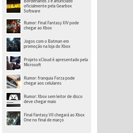
Borderlands 3 é anunciado
a
r
oficialmente pela Gearbox
a
Software
di
ri
Rumor: Final Fantasy XIV pode
gi
chegar ao Xbox
r
n
o
Jogos com o Batman em
v
promoção na loja do Xbox
o
e
s
Projeto xCloud é apresentado pela
t
Microsoft
ú
di
o
Rumor: franquia Forza pode
chegar aos celulares
Rumor: Xbox sem leitor de disco
deve chegar maio
Final Fantasy VII chegará ao Xbox
One no final de março