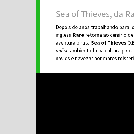
Sea of Thieves, da R
Depois de anos trabalhando para 
inglesa
Rare
retorna ao cenário de
aventura pirata
Sea of Thieves
(XB
online
ambientado na cultura pirat
navios e navegar por mares mister