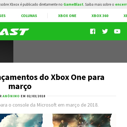
sobre Xbxox é publicado diretamente no
GameBlast
. Saiba mais sobre o
encerr
SES
COLUNAS
XBOX ONE
XBOX 360
X
nçamentos do Xbox One para
março
R
ANÔNIMO
EM 02/03/2018
 para o console da Microsoft em março de 2018.