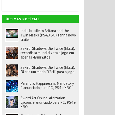
v
e
m
"
e
ÚLTIMAS NOTÍCIAS
n
o
m
Indie brasileiro Aritana and the
ei
Twin Masks (PS4/XBO) ganha novo
a
trailer
e
x-
Sekiro: Shadows Die Twice (Multi):
f
recordista mundial zera o jogo em
u
apenas 49 minutos
n
ci
o
Sekiro: Shadows Die Twice (Multi):
n
fã cria um modo "fácil" para o jogo
á
ri
o
Paranoia: Happiness is Mandatory
d
é anunciado para PC, PS4 e XBO
a
R
Sword Art Online: Alicization
a
Lycoris é anunciado para PC, PS4 e
r
XBO
e
p