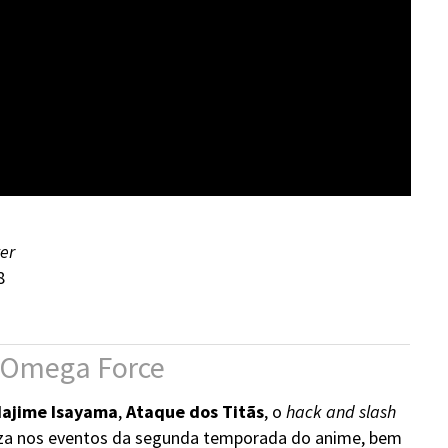
er
8
a Omega Force
ajime Isayama
,
Ataque dos Titãs
, o
hack and slash
liza nos eventos da segunda temporada do anime, bem