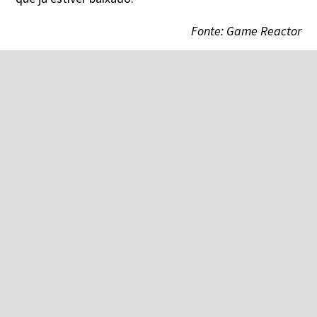
Fonte: Game Reactor
André Nascimento
é publicitário e produtor
multimídia, tem passagem por
jornalismo e eventos geeks,
curte todas as plataformas e
coleciona (na medida do possível) games e consoles.
Se não encontrar tempo para jogar tudo o que quer,
vai ao menos se aposentar fazendo isso. Nas redes