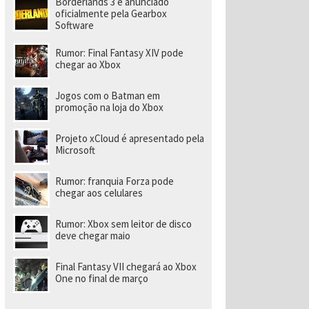
Borderlands 3 é anunciado
a
r
oficialmente pela Gearbox
a
Software
di
ri
Rumor: Final Fantasy XIV pode
gi
chegar ao Xbox
r
n
o
Jogos com o Batman em
v
promoção na loja do Xbox
o
e
s
Projeto xCloud é apresentado pela
t
Microsoft
ú
di
o
Rumor: franquia Forza pode
chegar aos celulares
Rumor: Xbox sem leitor de disco
deve chegar maio
Final Fantasy VII chegará ao Xbox
One no final de março