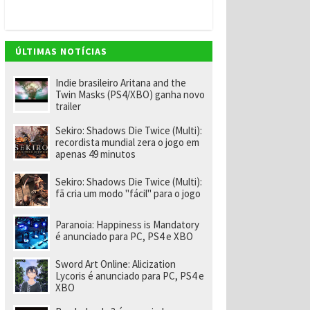
v
e
m
"
e
ÚLTIMAS NOTÍCIAS
n
o
m
Indie brasileiro Aritana and the
ei
Twin Masks (PS4/XBO) ganha novo
a
trailer
e
x-
Sekiro: Shadows Die Twice (Multi):
f
recordista mundial zera o jogo em
u
apenas 49 minutos
n
ci
o
Sekiro: Shadows Die Twice (Multi):
n
fã cria um modo "fácil" para o jogo
á
ri
o
Paranoia: Happiness is Mandatory
d
é anunciado para PC, PS4 e XBO
a
R
Sword Art Online: Alicization
a
Lycoris é anunciado para PC, PS4 e
r
XBO
e
p