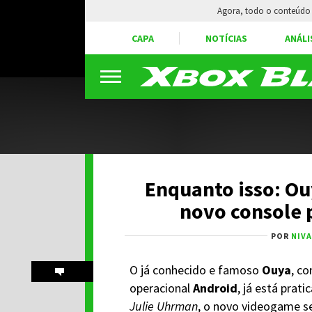
Agora, todo o conteúdo 
CAPA
NOTÍCIAS
ANÁLI
Enquanto isso: Ou
novo console 
POR
NIV
O já conhecido e famoso
Ouya
, c
operacional
Android
, já está pra
Julie Uhrman
, o novo videogame s