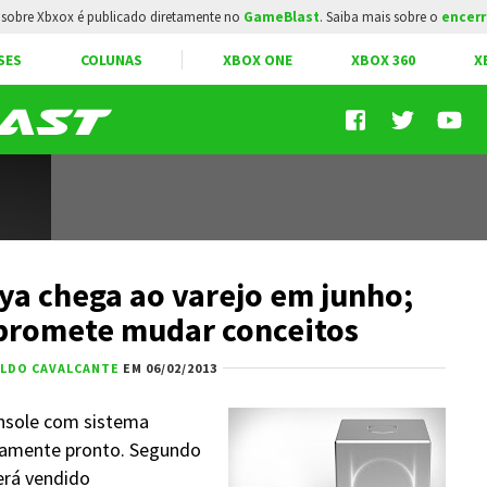
sobre Xbxox é publicado diretamente no
GameBlast
. Saiba mais sobre o
encerr
SES
COLUNAS
XBOX ONE
XBOX 360
X
ya chega ao varejo em junho;
promete mudar conceitos
ALDO CAVALCANTE
EM 06/02/2013
onsole com sistema
ticamente pronto. Segundo
erá vendido