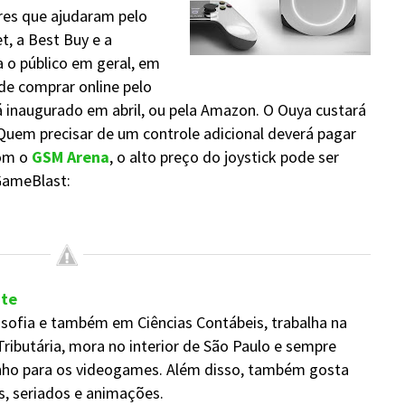
res que ajudaram pelo
t, a Best Buy e a
 o público em geral, em
 de comprar online pelo
rá inaugurado em abril, ou pela Amazon. O Ouya custará
 Quem precisar de um controle adicional deverá pagar
com o
GSM Arena
, o alto preço do joystick pode ser
 GameBlast:
nte
sofia e também em Ciências Contábeis, trabalha na
Tributária, mora no interior de São Paulo e sempre
nho para os videogames. Além disso, também gosta
mes, seriados e animações.