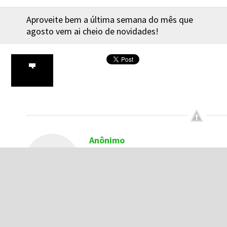
Aproveite bem a última semana do mês que
agosto vem ai cheio de novidades!
Anônimo
Escreve para o Xbox Blast sob a
licença
Creative Commons BY-SA
3.0
. Você pode usar e
compartilhar este conteúdo
desde que credite o autor e veículo original do
mesmo.