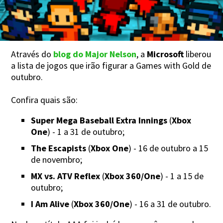
Através do
blog do Major Nelson
, a
Microsoft
liberou
a lista de jogos que irão figurar a Games with Gold de
outubro.
Confira quais são:
Super Mega Baseball Extra Innings
(
Xbox
One
) - 1 a 31 de outubro;
The Escapists
(
Xbox One
) - 16 de outubro a 15
de novembro;
MX vs. ATV Reflex
(
Xbox 360/One
) - 1 a 15 de
outubro;
I Am Alive
(
Xbox 360/One
) - 16 a 31 de outubro.