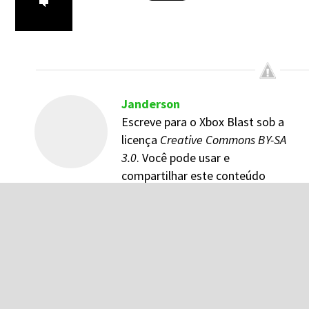
Janderson
Escreve para o Xbox Blast sob a
licença
Creative Commons BY-SA
3.0
. Você pode usar e
compartilhar este conteúdo
desde que credite o autor e veículo original do
mesmo.
Comentários
Facebook
Disqus
Google