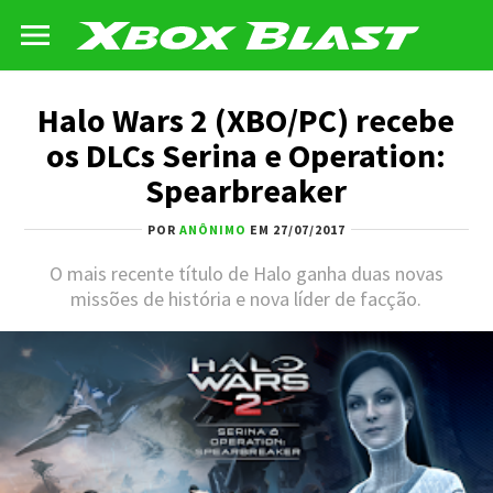
Halo Wars 2 (XBO/PC) recebe
os DLCs Serina e Operation:
Spearbreaker
POR
ANÔNIMO
EM 27/07/2017
O mais recente título de Halo ganha duas novas
missões de história e nova líder de facção.